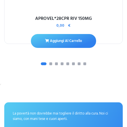
APROVEL*28CPR RIV 150MG
0,00
€
Aggiungi Al Carrello
La povertà non dovrebbe mai togliere il diritto alla cura. Noi ci
siamo, con mani tese e cuori aperti.