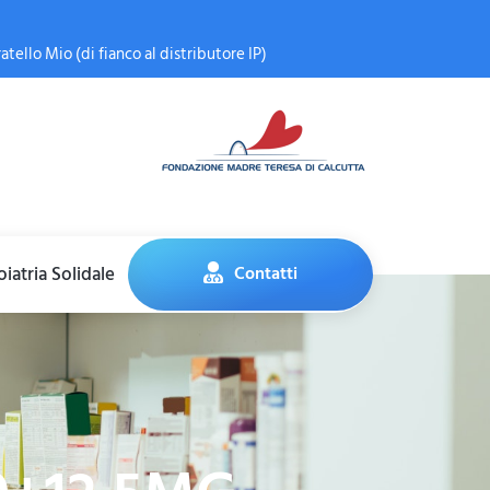
atello Mio (di fianco al distributore IP)
iatria Solidale
Contatti