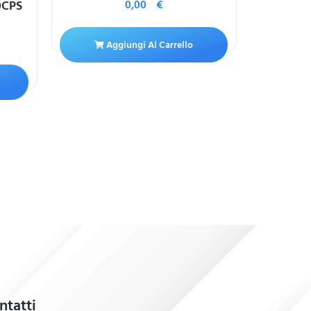
0CPS
0,00
€
Aggiungi Al Carrello
A
ntatti