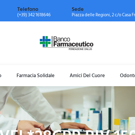
Telefono
Sede
(+39) 342 1618646
Piazza delle Regioni, 2 c/o Casa Fr
o
Farmacia Solidale
Amici Del Cuore
Odonto