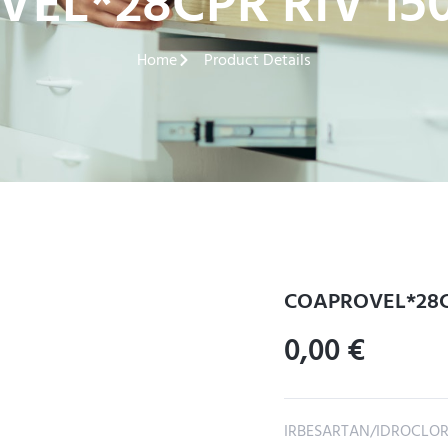
EL*28CPR RIV 15
Home
Product Details
COAPROVEL*28CP
0,00
€
IRBESARTAN/IDROCLOR