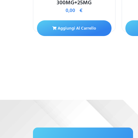
MG
300MG+25MG
0,00
€
Aggiungi Al Carrello