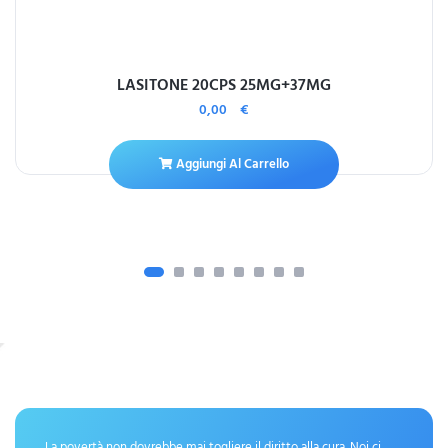
LASITONE 20CPS 25MG+37MG
0,00
€
Aggiungi Al Carrello
La povertà non dovrebbe mai togliere il diritto alla cura. Noi ci