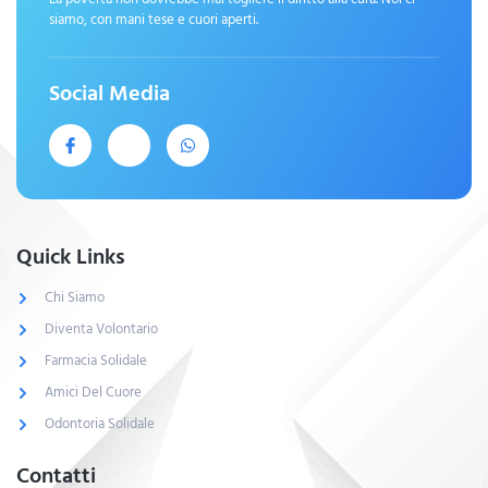
siamo, con mani tese e cuori aperti.
Social Media
Quick Links
Chi Siamo
Diventa Volontario
Farmacia Solidale
Amici Del Cuore
Odontoria Solidale
Contatti