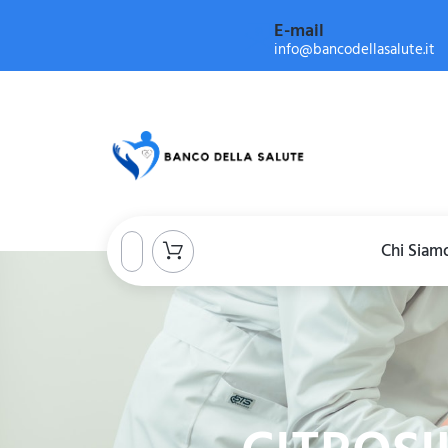
E-mail
info@bancodellasalute.it
Chi Siam