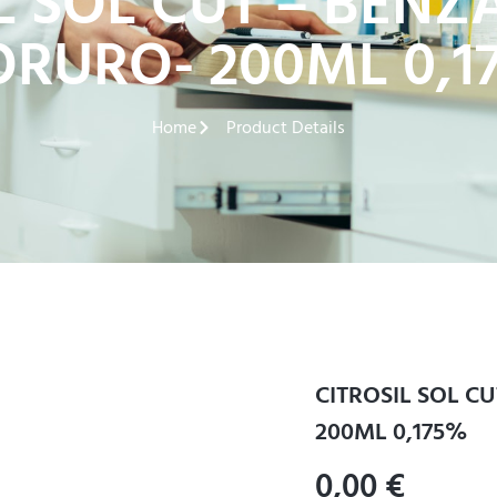
L SOL CUT – BEN
ORURO- 200ML 0,1
Home
Product Details
CITROSIL SOL C
200ML 0,175%
0,00
€