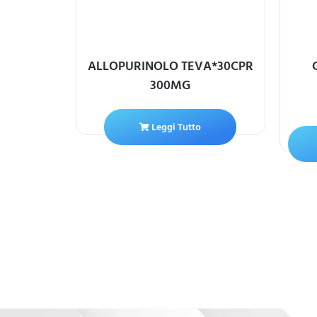
R RIV
ALLOPURINOLO TEVA*30CPR
G
300MG
Leggi Tutto
ello