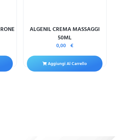
ERONE
ALGENIL CREMA MASSAGGI
PROCTOL
50ML
ACET
0,00
€
CLORIDRA
Aggiungi Al Carrello
A