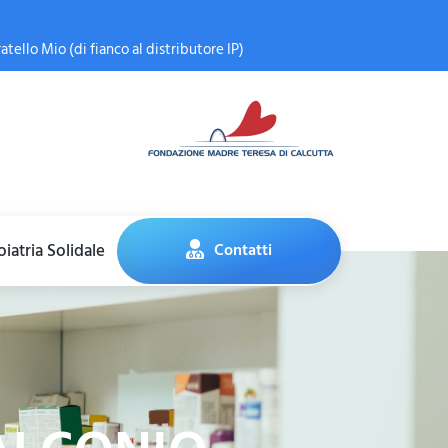
atello Mio (di fianco al distributore IP)
iatria Solidale
Contatti