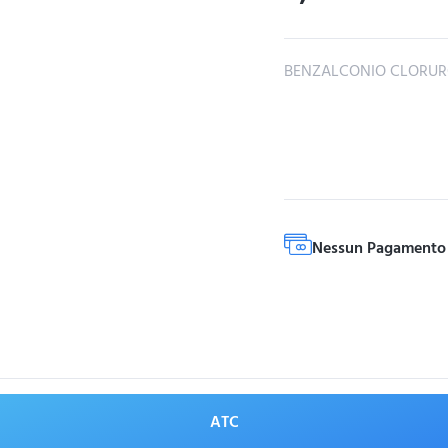
BENZALCONIO CLORU
Nessun Pagamento 
ATC