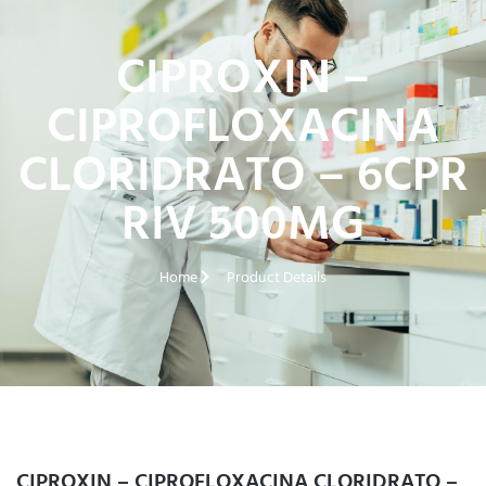
CIPROXIN –
CIPROFLOXACINA
CLORIDRATO – 6CPR
RIV 500MG
Home
Product Details
CIPROXIN – CIPROFLOXACINA CLORIDRATO –