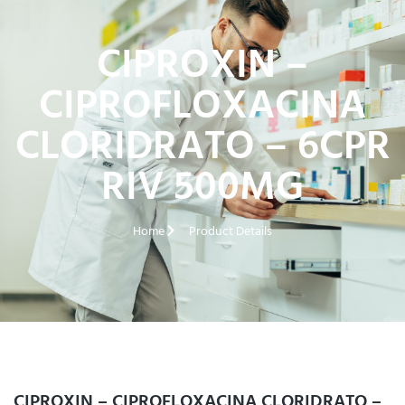
CIPROXIN –
CIPROFLOXACINA
CLORIDRATO – 6CPR
RIV 500MG
Home
Product Details
CIPROXIN – CIPROFLOXACINA CLORIDRATO –