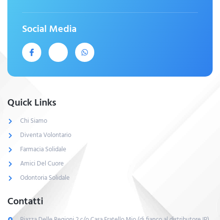
Social Media
Quick Links
Chi Siamo
Diventa Volontario
Farmacia Solidale
Amici Del Cuore
Odontoria Solidale
Contatti
Piazza Delle Regioni,2 c/o Casa Fratello Mio (di fianco al distributore IP)