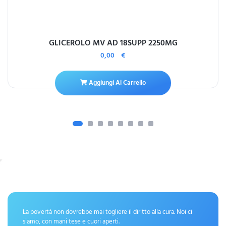
GLICEROLO MV AD 18SUPP 2250MG
0,00
€
Aggiungi Al Carrello
La povertà non dovrebbe mai togliere il diritto alla cura. Noi ci
siamo, con mani tese e cuori aperti.