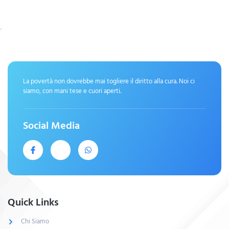
La povertà non dovrebbe mai togliere il diritto alla cura. Noi ci
siamo, con mani tese e cuori aperti.
Social Media
Quick Links
Chi Siamo