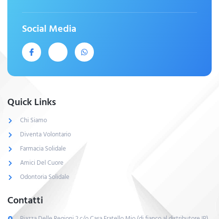
Social Media
Quick Links
Chi Siamo
Diventa Volontario
Farmacia Solidale
Amici Del Cuore
Odontoria Solidale
Contatti
Piazza Delle Regioni,2 c/o Casa Fratello Mio (di fianco al distributore IP)