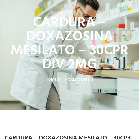
CARDURA –
DOXAZOSINA
MESILATO – 30CPR
DIV 2MG
Home
Product Details
CARDURA – DOXAZOSINA MESILATO – 30CPR