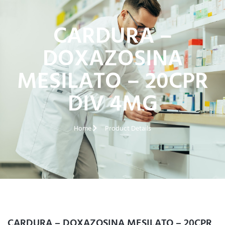
CARDURA –
DOXAZOSINA
MESILATO – 20CPR
DIV 4MG
Home
Product Details
CARDURA – DOXAZOSINA MESILATO – 20CPR