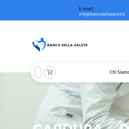
E-mail
info@bancodellasalute.it
Chi Siam