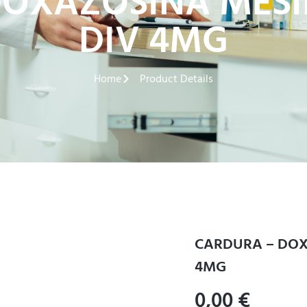
OXAZOSINA MESI
DIV 4MG
Home
Product Details
CARDURA – DOX
4MG
0,00
€