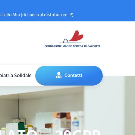
atello Mio (di fianco al distributore IP)
iatria Solidale
Contatti