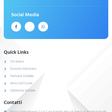
Social Media
Quick Links
Chi Siamo
Diventa Volontario
Farmacia Solidale
Amici Del Cuore
Odontoria Solidale
Contatti
Piazza Delle Regioni,2 c/o Casa Fratello Mio (di fianco al distributore IP)