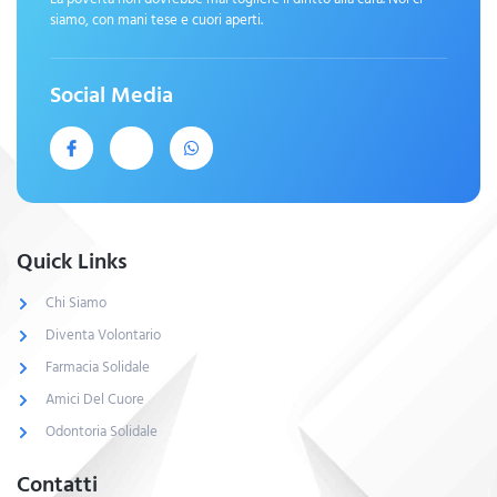
siamo, con mani tese e cuori aperti.
Social Media
Quick Links
Chi Siamo
Diventa Volontario
Farmacia Solidale
Amici Del Cuore
Odontoria Solidale
Contatti