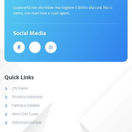
La povertà non dovrebbe mai togliere il diritto alla cura. Noi ci
siamo, con mani tese e cuori aperti.
Social Media
Quick Links
Chi Siamo
Diventa Volontario
Farmacia Solidale
Amici Del Cuore
Odontoria Solidale