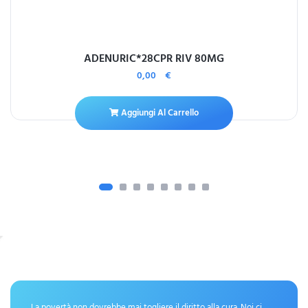
ADENURIC*28CPR RIV 80MG
0,00
€
Aggiungi Al Carrello
La povertà non dovrebbe mai togliere il diritto alla cura. Noi ci