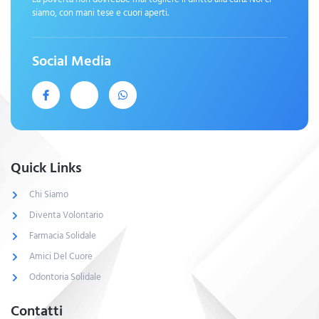
siamo, con mani tese e cuori aperti.
Social Media
Quick Links
Chi Siamo
Diventa Volontario
Farmacia Solidale
Amici Del Cuore
Odontoria Solidale
Contatti