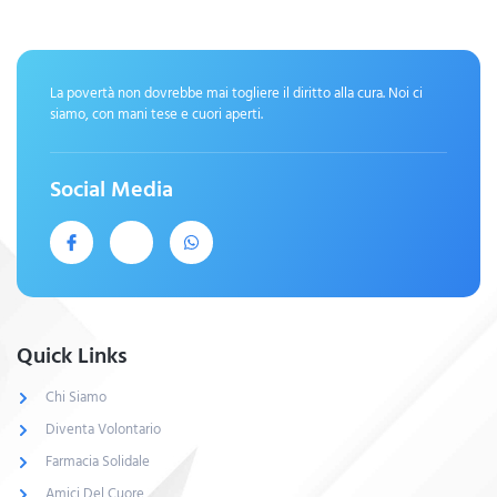
La povertà non dovrebbe mai togliere il diritto alla cura. Noi ci
siamo, con mani tese e cuori aperti.
Social Media
Quick Links
Chi Siamo
Diventa Volontario
Farmacia Solidale
Amici Del Cuore