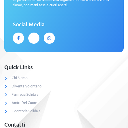
siamo, con mani tese e cuori aperti.
Social Media
Quick Links
Chi Siamo
Diventa Volontario
Farmacia Solidale
Amici Del Cuore
Odontoria Solidale
Contatti