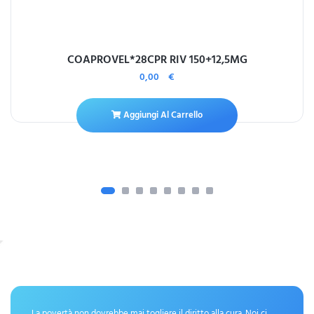
COAPROVEL*28CPR RIV 150+12,5MG
0,00
€
Aggiungi Al Carrello
La povertà non dovrebbe mai togliere il diritto alla cura. Noi ci