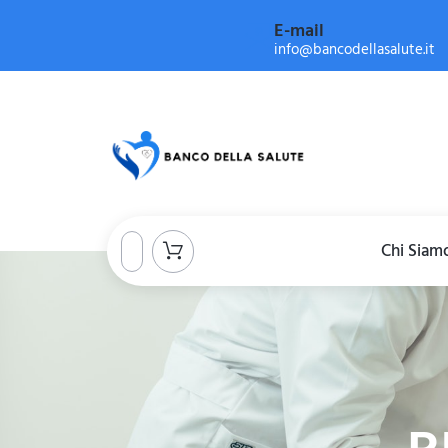
E-mail
info@bancodellasalute.it
Chi Siam