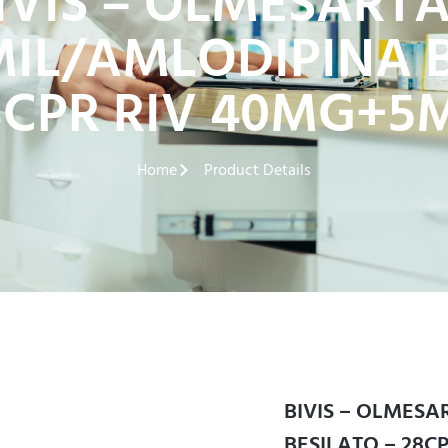
IVIS – OLMESART
L/AMLODIPINA B
8CPR RIV 40MG+5
Home
Product Details
BIVIS – OLMES
BESILATO – 28C