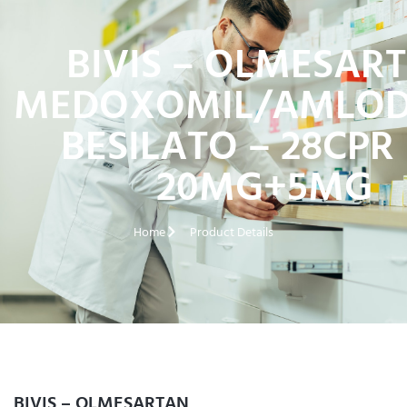
BIVIS – OLMESAR
MEDOXOMIL/AMLOD
BESILATO – 28CPR 
20MG+5MG
Home
Product Details
BIVIS – OLMESARTAN