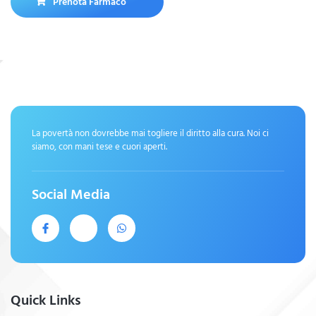
Prenota Farmaco
La povertà non dovrebbe mai togliere il diritto alla cura. Noi ci
siamo, con mani tese e cuori aperti.
Social Media
Quick Links