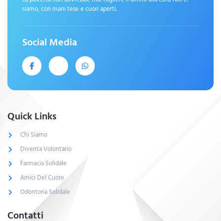
siamo, con mani tese e cuori aperti.
Social Media
Quick Links
Chi Siamo
Diventa Volontario
Farmacia Solidale
Amici Del Cuore
Odontoria Solidale
Contatti