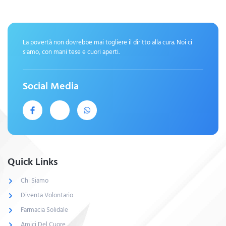
La povertà non dovrebbe mai togliere il diritto alla cura. Noi ci
siamo, con mani tese e cuori aperti.
Social Media
Quick Links
Chi Siamo
Diventa Volontario
Farmacia Solidale
Amici Del Cuore