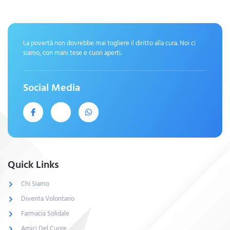
La povertà non dovrebbe mai togliere il diritto alla cura. Noi ci
siamo, con mani tese e cuori aperti.
Social Media
Quick Links
Chi Siamo
Diventa Volontario
Farmacia Solidale
Amici Del Cuore