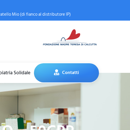
atello Mio (di fianco al distributore IP)
iatria Solidale
Contatti