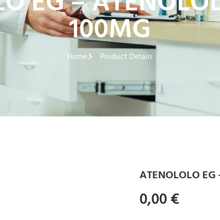
O EG – ATENOLOL
100MG
Home
Product Details
ATENOLOLO EG 
0,00
€