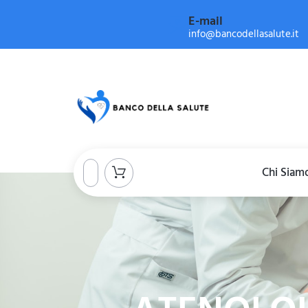
E-mail
info@bancodellasalute.it
Chi Siam