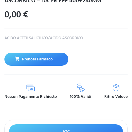
ASCORBICO – 10CPR EFF 400+240MG
0,00
€
ACIDO ACETILSALICILICO/ACIDO ASCORBICO
Prenota Farmaco
Nessun Pagamento Richiesto
100% Validi
Ritiro Veloce
ATC