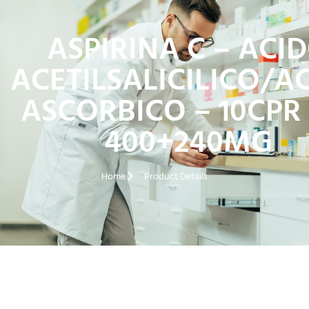
ASPIRINA C – ACI
ACETILSALICILICO/A
ASCORBICO – 10CPR 
400+240MG
Home
Product Details