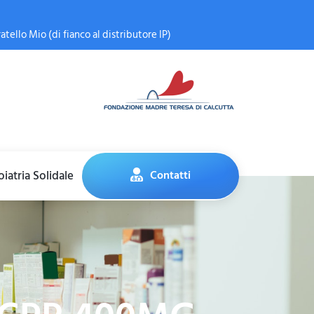
atello Mio (di fianco al distributore IP)
iatria Solidale
Contatti