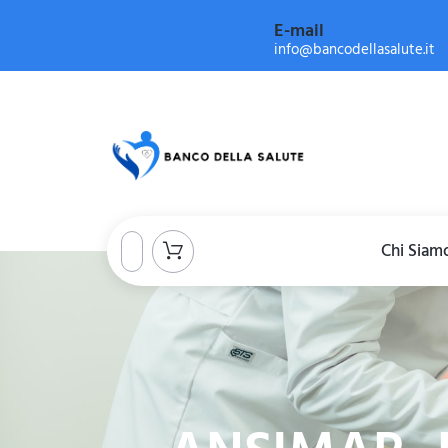
E-mail
info@bancodellasalute.it
Chi Siam