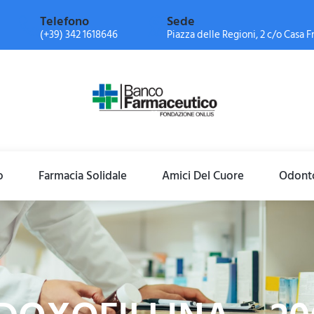
Telefono
Sede
(+39) 342 1618646
Piazza delle Regioni, 2 c/o Casa Fr
o
Farmacia Solidale
Amici Del Cuore
Odonto