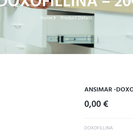
DOXOFILLINA – 2
Home
Product Details
ANSIMAR -DOXO
0,00
€
DOXOFILLINA