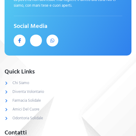
siamo, con mani tese e cuori aperti.
Social Media
Quick Links
Chi Siamo
Diventa Volontario
Farmacia Solidale
Amici Del Cuore
Odontoria Solidale
Contatti