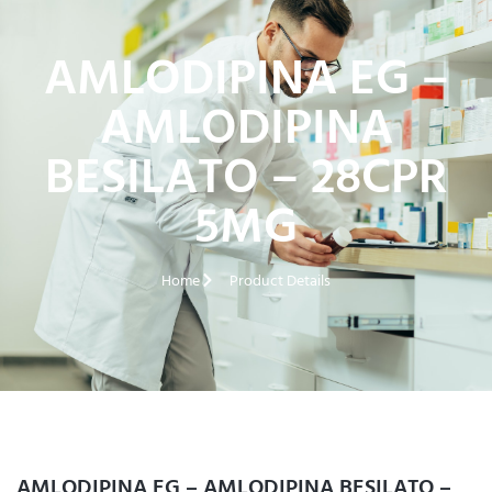
AMLODIPINA EG –
AMLODIPINA
BESILATO – 28CPR
5MG
Home
Product Details
AMLODIPINA EG – AMLODIPINA BESILATO –