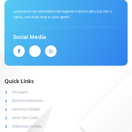
La povertà non dovrebbe mai togliere il diritto alla cura. Noi ci
siamo, con mani tese e cuori aperti.
Social Media
Quick Links
Chi Siamo
Diventa Volontario
Farmacia Solidale
Amici Del Cuore
Odontoria Solidale