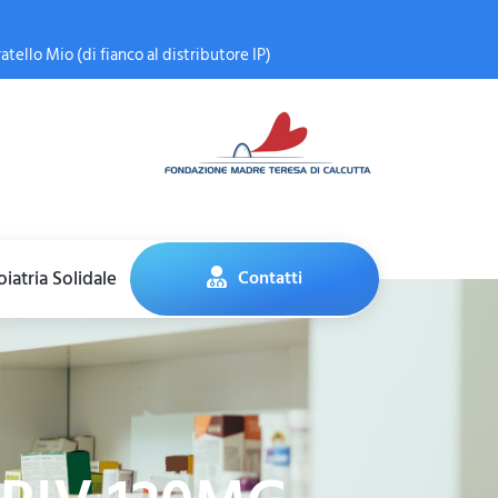
atello Mio (di fianco al distributore IP)
iatria Solidale
Contatti