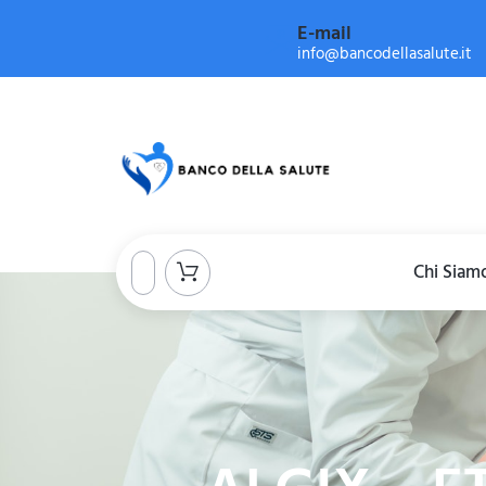
E-mail
info@bancodellasalute.it
Chi Siam