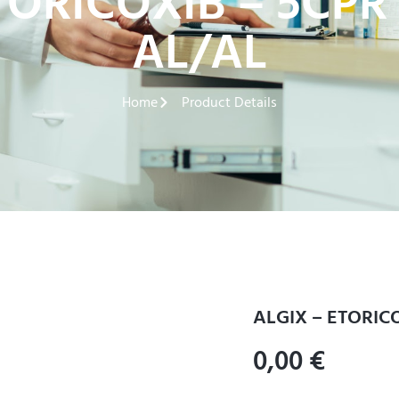
TORICOXIB – 5CPR
AL/AL
Home
Product Details
ALGIX – ETORIC
0,00
€