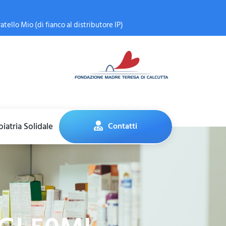
atello Mio (di fianco al distributore IP)
iatria Solidale
Contatti