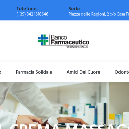
Telefono
Sede
(+39) 342 1618646
Piazza delle Regioni, 2 c/o Casa Fr
o
Farmacia Solidale
Amici Del Cuore
Odonto