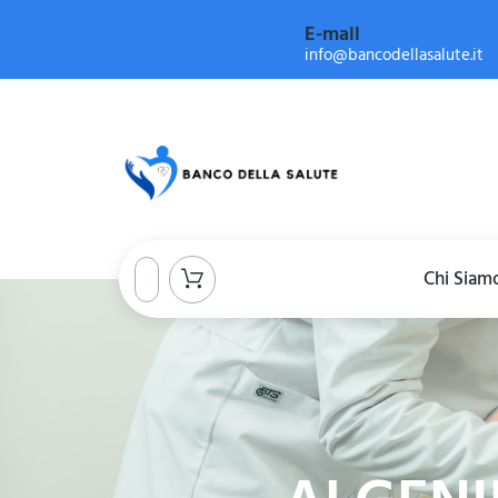
E-mail
info@bancodellasalute.it
Chi Siam