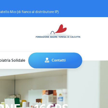
atello Mio (di fianco al distributore IP)
iatria Solidale
Contatti