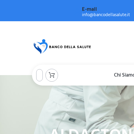
E-mail
info@bancodellasalute.it
Chi Siam