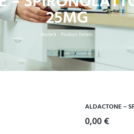
 – SPIRONOLATTO
25MG
Home
Product Details
ALDACTONE – S
0,00
€