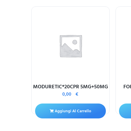
OZ*20CPR
MODURETIC*20CPR 5MG+50MG
FO
0,00
€
Aggiungi Al Carrello
ello