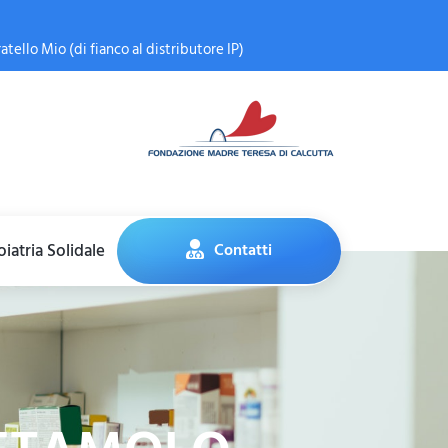
atello Mio (di fianco al distributore IP)
iatria Solidale
Contatti