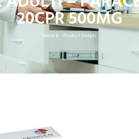
 ADULTI – PARAC
20CPR 500MG
Home
Product Details