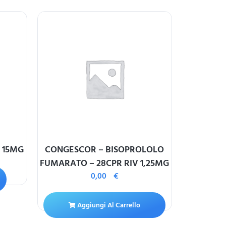
 15MG
CONGESCOR – BISOPROLOLO
IRBESAR
FUMARATO – 28CPR RIV 1,25MG
0,00
€
A
Aggiungi Al Carrello