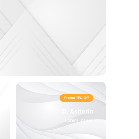
Promo 15% Off
D. Asiterin
Lorem ipsum.