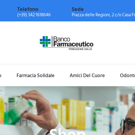
Telefono
Sede
(+39) 342 1618646
Piazza delle Regioni, 2 c/o Casa Fr
o
Farmacia Solidale
Amici Del Cuore
Odonto