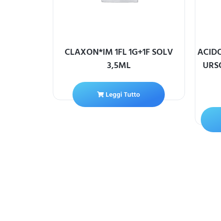
BUSTINE
CLAXON*IM 1FL 1G+1F SOLV
ACID
3,5ML
URS
Leggi Tutto