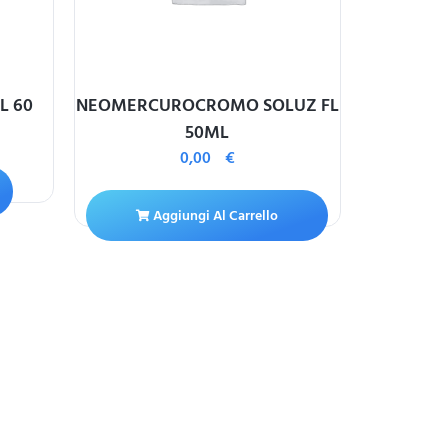
L 60
NEOMERCUROCROMO SOLUZ FL
XADAG
50ML
0,00
€
Aggiungi Al Carrello