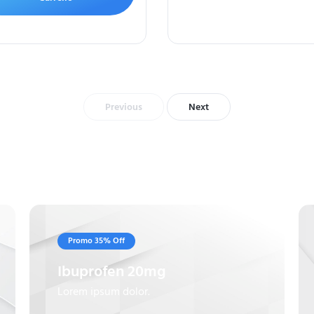
Previous
Next
Promo 35% Off
Ibuprofen 20mg
Lorem ipsum dolor.