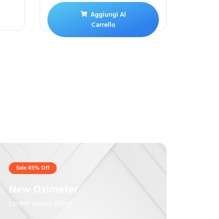
Aggiungi Al
Carrello
Sale 45% Off
New Oximeter
Lorem ipsum dolor.