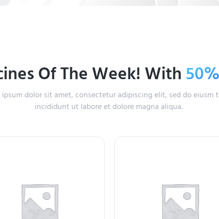
ines Of The Week! With
50
ipsum dolor sit amet, consectetur adipiscing elit, sed do eiusm
incididunt ut labore et dolore magna aliqua.