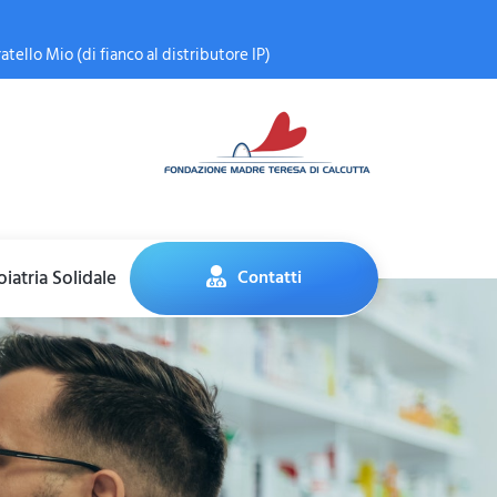
atello Mio (di fianco al distributore IP)
iatria Solidale
Contatti