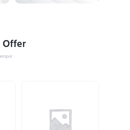
%
Offer
 tempor