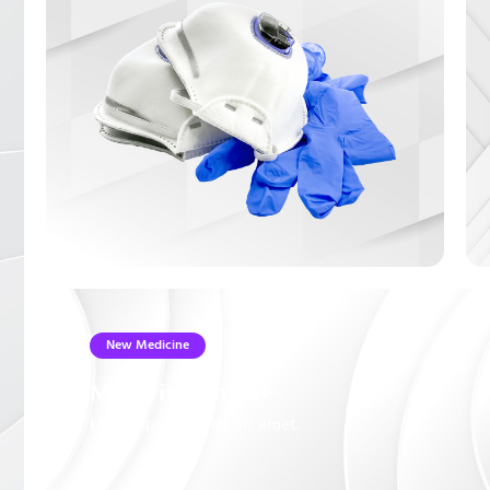
New Medicine
Multivitamin B6+
Lorem ipsum dolor sit amet.