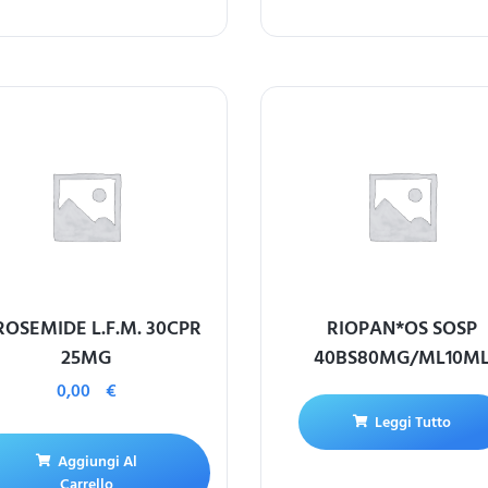
ROSEMIDE L.F.M. 30CPR
RIOPAN*OS SOSP
25MG
40BS80MG/ML10M
0,00
€
Leggi Tutto
Aggiungi Al
Carrello