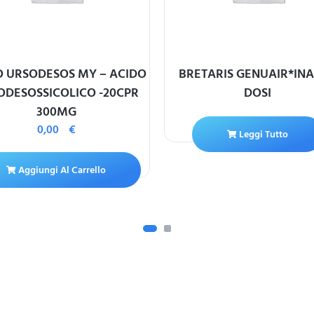
O URSODESOS MY – ACIDO
BRETARIS GENUAIR*INA
ODESOSSICOLICO -20CPR
DOSI
300MG
0,00
€
Leggi Tutto
Aggiungi Al Carrello