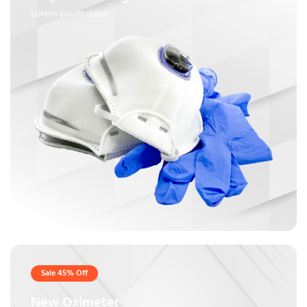
Lorem ipsum dolor.
Sale 45% Off
New Oximeter