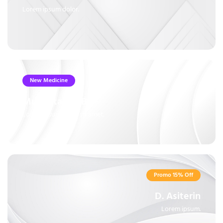
Lorem ipsum dolor.
New Medicine
Multivitamin B6+
Lorem ipsum dolor sit amet.
Promo 15% Off
D. Asiterin
Lorem ipsum.