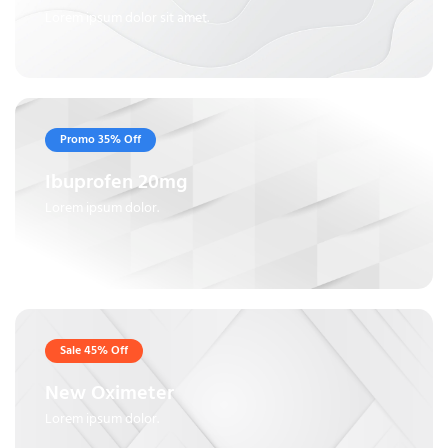
Lorem ipsum dolor sit amet.
Promo 35% Off
Ibuprofen 20mg
Lorem ipsum dolor.
Sale 45% Off
New Oximeter
Lorem ipsum dolor.