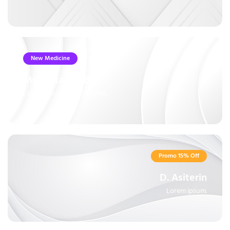
New Medicine
Multivitamin B6+
Lorem ipsum dolor sit amet.
Promo 15% Off
D. Asiterin
Lorem ipsum.