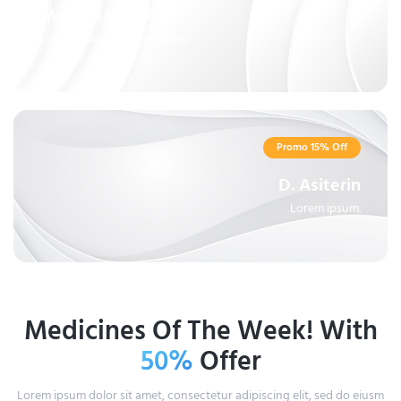
Multivitamin B6+
Lorem ipsum dolor sit amet.
Promo 15% Off
D. Asiterin
Lorem ipsum.
Medicines Of The Week! With
50%
Offer
Lorem ipsum dolor sit amet, consectetur adipiscing elit, sed do eiusm