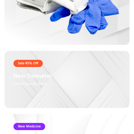
Sale 45% Off
New Oximeter
Lorem ipsum dolor.
New Medicine