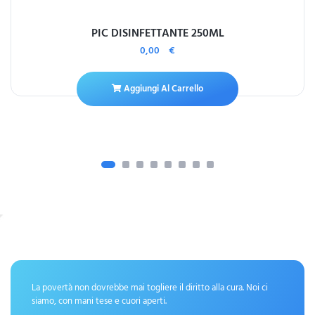
PIC DISINFETTANTE 250ML
0,00
€
Aggiungi Al Carrello
La povertà non dovrebbe mai togliere il diritto alla cura. Noi ci
siamo, con mani tese e cuori aperti.