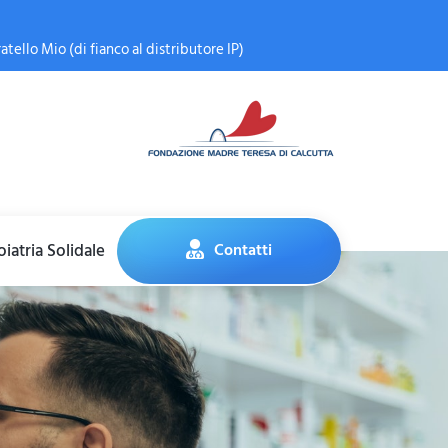
atello Mio (di fianco al distributore IP)
iatria Solidale
Contatti