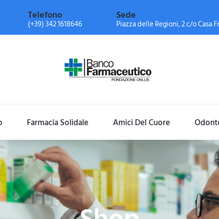
Telefono
Sede
(+39) 342 1618646
Piazza delle Regioni, 2 c/o Casa Fr
o
Farmacia Solidale
Amici Del Cuore
Odonto