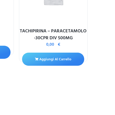
TACHIPIRINA – PARACETAMOLO
LASITON
-30CPR DIV 500MG
0,00
€
A
Aggiungi Al Carrello