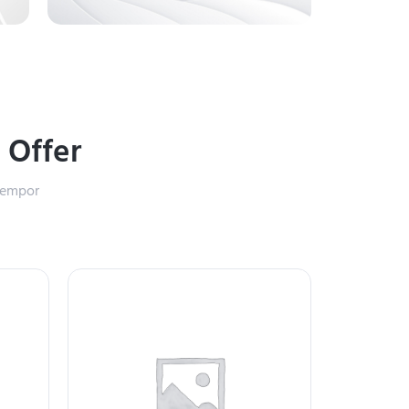
%
Offer
 tempor