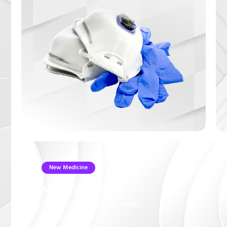
New Medicine
Multivitamin B6+
Lorem ipsum dolor sit amet.