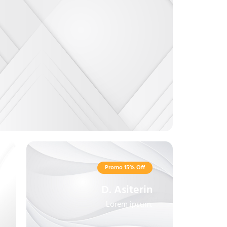
Promo 15% Off
D. Asiterin
Lorem ipsum.