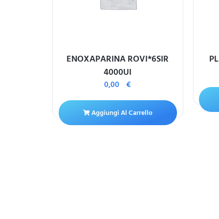
CPR 25MG
ENOXAPARINA ROVI*6SIR
PL
4000UI
0,00
€
ello
Aggiungi Al Carrello