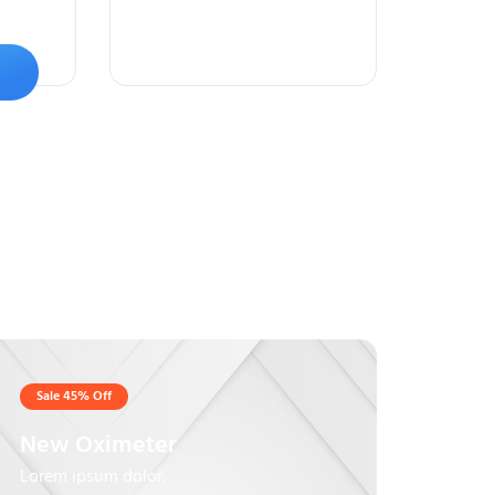
Sale 45% Off
New Oximeter
Lorem ipsum dolor.