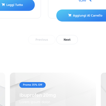
0,00
€
Leggi Tutto
Aggiungi Al Carrello
Previous
Next
Promo 35% Off
Ibuprofen 20mg
Lorem ipsum dolor.