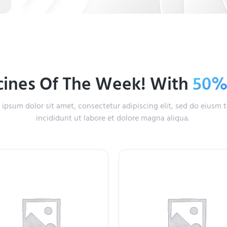
ines Of The Week! With
50
ipsum dolor sit amet, consectetur adipiscing elit, sed do eiusm
incididunt ut labore et dolore magna aliqua.