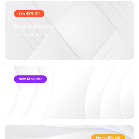
Sale 45% Off
New Oximeter
Lorem ipsum dolor.
New Medicine
Multivitamin B6+
Lorem ipsum dolor sit amet.
Promo 15% Off