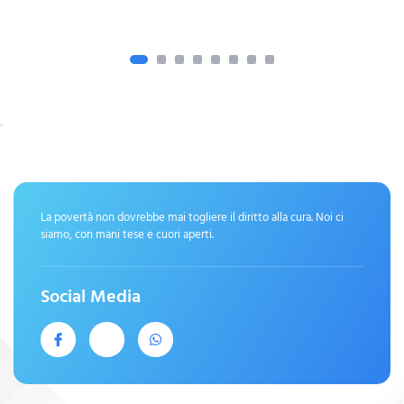
La povertà non dovrebbe mai togliere il diritto alla cura. Noi ci
siamo, con mani tese e cuori aperti.
Social Media