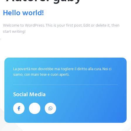
Hello world!
Welcome to WordPress. This is your first post. Edit or delete it, then
start writing!
La povertà non dovrebbe mai togliere il diritto alla cura. Noi ci
siamo, con mani tese e cuori aperti.
Social Media